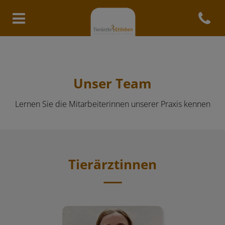
Open con
Homepage Tierärzte Ettleben
Unser Team
Lernen Sie die Mitarbeiterinnen unserer Praxis kennen
Tierärztinnen
Dr. Simone Denzler