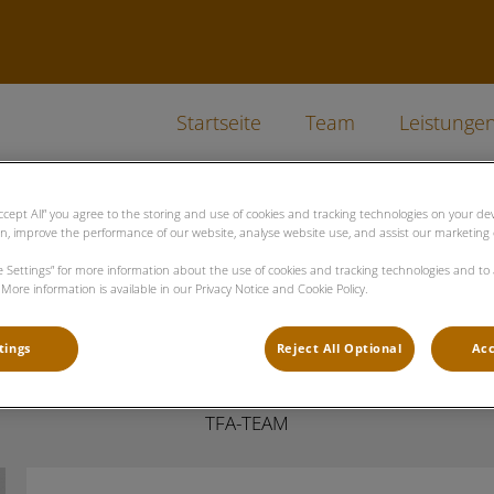
Startseite
Team
Leistunge
Accept All” you agree to the storing and use of cookies and tracking technologies on your d
on, improve the performance of our website, analyse website use, and assist our marketing e
ie Settings” for more information about the use of cookies and tracking technologies and to
Tina Geeb
More information is available in our Privacy Notice and Cookie Policy.
tings
Reject All Optional
Acc
TFA-TEAM