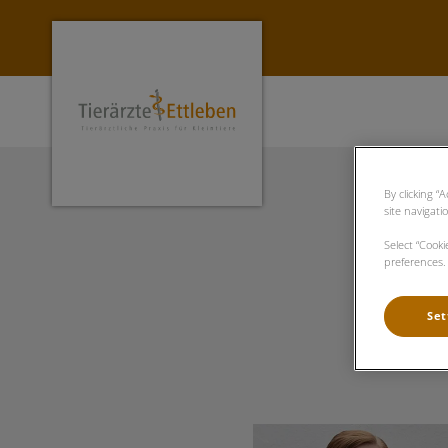
Homepage Tierärzte Ettleben
By clicking “
site navigati
Select “Cook
preferences. 
Set