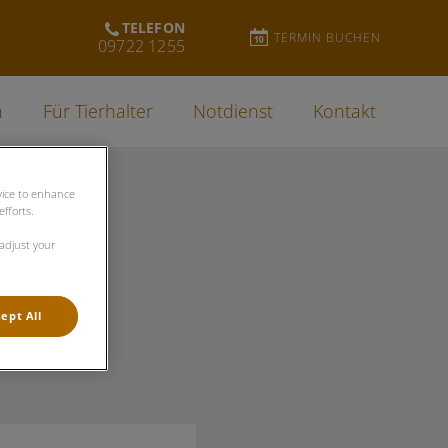
TELEFON
TERMIN BUCHEN
09722 1255
n
Für Tierhalter
Notdienst
Kontakt
evice to enhance
fforts.
 adjust your
ept All