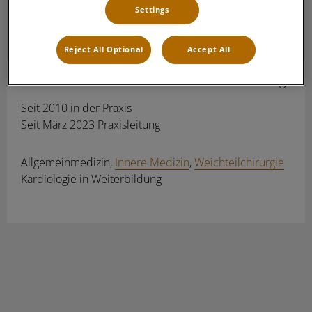
Settings
Reject All Optional
Accept All
Dr. Simone Denzler
Tiermedizinische Leitung
Seit 2010 in der Praxis
Seit März 2023 Praxisleitung
Allgemeinmedizin,
Innere Medizin
,
Weichteilchirurgie
Kardiologie in Weiterbildung