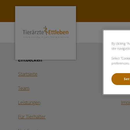
Homepage Tierärzte Ettleben
By clicking “
site navigati
Select “Cook
Entdecken
Wir
preferences. 
Startseite
Coo
Set
Team
Dat
Leistungen
Imp
Für Tierhalter