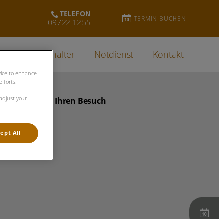
TELEFON
TERMIN BUCHEN
09722 1255
n
Für Tierhalter
Notdienst
Kontakt
evice to enhance
fforts.
 adjust your
ben: Danke für Ihren Besuch
ept All