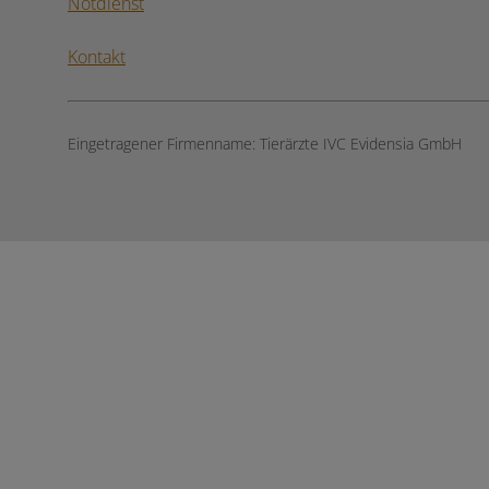
Notdienst
Kontakt
Eingetragener Firmenname:
Tierärzte IVC Evidensia GmbH