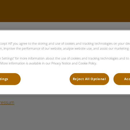
Startseite
Team
Leistunge
Accept All” you agree to the storing and use of cookies and tracking technologies on your d
on, improve the performance of our website, analyse website use, and assist our marketing e
ie Settings” for more information about the use of cookies and tracking technologies and to
 achten Ihre Privatsphäre
Tierärzte Ettle
More information is available in our Privacy Notice and Cookie Policy.
kies
tings
Reject All Optional
Acc
enschutz
ressum