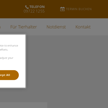
TELEFON
TERMIN BUCHEN
09722 1255
n
Für Tierhalter
Notdienst
Kontakt
evice to enhance
fforts.
 adjust your
ept All