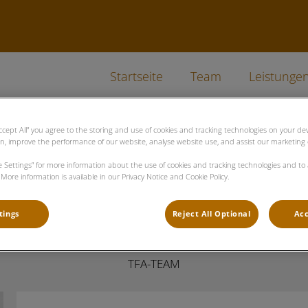
Startseite
Team
Leistunge
Accept All” you agree to the storing and use of cookies and tracking technologies on your d
on, improve the performance of our website, analyse website use, and assist our marketing e
ie Settings” for more information about the use of cookies and tracking technologies and to
Alina Haßelbacher
More information is available in our Privacy Notice and Cookie Policy.
tings
Reject All Optional
Acc
TFA-TEAM