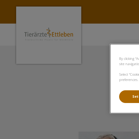
Homepage Tierärzte Ettleben
By clicking “
site navigati
Select “Cook
preferences. 
Set